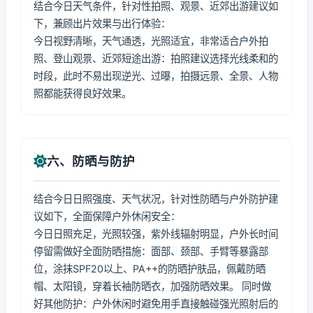
结合今日天气条件，针对性拍照、观景、近郊出游建议如
下，兼顾出片效果与出行体验：
今日视野清晰，天气通透，光照适宜，非常适合户外拍
照、登山观景、近郊短途出游：拍照建议选择光线柔和的
时段，此时不易出现逆光、过曝，拍摄远景、全景、人物
照都能获得良好效果。
六、防晒与防护
结合今日日照强度、天气状况，针对性防晒与户外防护建
议如下，全面保障户外休闲安全：
今日日照充足，光照较强，紫外线辐射明显，户外长时间
停留需做好全面防晒措施：面部、颈部、手臂等暴露部
位，涂抹SPF20以上、PA++的防晒护肤品，佩戴防晒
帽、太阳镜，穿着长袖防晒衣，加强防晒效果。 同时做
好其他防护：户外休闲时避免用手直接触碰强光照射后的