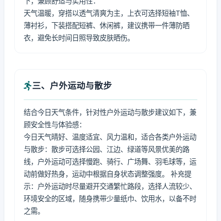
下，兼顾舒适与实用性：
天气温暖，穿搭以透气清爽为主，上衣可选择短袖T恤、
薄衬衫，下装搭配短裤、休闲裤，建议携带一件薄防晒
衣，避免长时间日照导致皮肤晒伤。
三、户外运动与散步
结合今日天气条件，针对性户外运动与散步建议如下，兼
顾安全性与体验感：
今日天气晴好、温度适宜、风力温和，适合各类户外运动
与散步：散步可选择公园、江边、绿道等风景优美的路
线，户外运动可选择慢跑、骑行、广场舞、羽毛球等，运
动前做好热身，运动中根据自身状态调整强度。 补充提
示：户外运动时尽量避开交通繁忙路段，选择人流较少、
环境安全的区域，随身携带少量纸巾、饮用水，以备不时
之需。