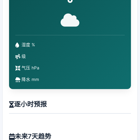
°
湿度 %
级
气压 hPa
降水 mm
逐小时预报
未来7天趋势