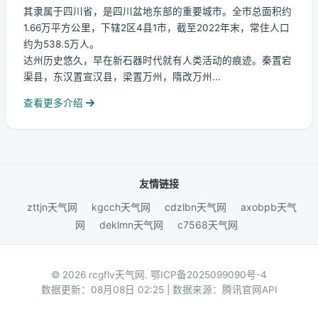
其隶属于四川省，是四川盆地东部的重要城市。全市总面积约
1.66万平方公里，下辖2区4县1市，截至2022年末，常住人口
约为538.5万人。
达州历史悠久，早在新石器时代就有人类活动的痕迹。秦置宕
渠县，东汉置宣汉县，梁置万州，隋改万州...
查看更多介绍
友情链接
zttjn天气网
kgcch天气网
cdzlbn天气网
axobpb天气
网
deklmn天气网
c7568天气网
© 2026 rcgflv天气网.
鄂ICP备2025099090号-4
数据更新：08月08日 02:25 | 数据来源：腾讯官网API