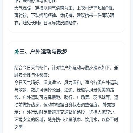
下，兼顾舒适与实用性：
天气温暖，穿搭以透气清爽为主，上衣可选择短袖T恤、
薄衬衫，下装搭配短裤、休闲裤，建议携带一件薄防晒
衣，避免长时间日照导致皮肤晒伤。
三、户外运动与散步
结合今日天气条件，针对性户外运动与散步建议如下，兼
顾安全性与体验感：
今日天气晴好、温度适宜、风力温和，适合各类户外运动
与散步：散步可选择公园、江边、绿道等风景优美的路
线，户外运动可选择慢跑、骑行、广场舞、羽毛球等，运
动前做好热身，运动中根据自身状态调整强度。 补充提
示：户外运动时尽量避开交通繁忙路段，选择人流较少、
环境安全的区域，随身携带少量纸巾、饮用水，以备不时
之需。