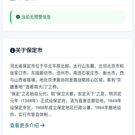
当前无预警信息
关于保定市
河北省保定市位于华北平原北部、太行山东麓，北邻北京市和
张家口市，东接廊坊市、沧州市，南连石家庄市、衡水市，西
与山西省接壤，地处京津冀协同发展战略核心区域，素有“京
畿重地”“首都南大门”之称。
“保定”之名始自元代，取“保卫大都，安定天下”之意，明洪武
元年（1368年）正式设保定府，清为直隶总督驻地，1949年
设保定专区，1968年成立保定地区行政公署，1994年撤地设
市，实行市管县体制...
查看更多介绍