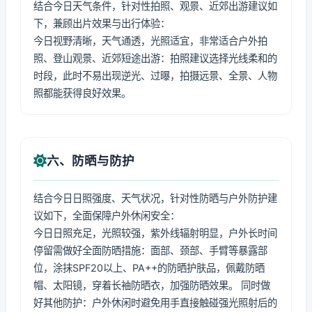
结合今日天气条件，针对性拍照、观景、近郊出游建议如
下，兼顾出片效果与出行体验：
今日视野清晰，天气通透，光照适宜，非常适合户外拍
照、登山观景、近郊短途出游：拍照建议选择光线柔和的
时段，此时不易出现逆光、过曝，拍摄远景、全景、人物
照都能获得良好效果。
六、防晒与防护
结合今日日照强度、天气状况，针对性防晒与户外防护建
议如下，全面保障户外休闲安全：
今日日照充足，光照较强，紫外线辐射明显，户外长时间
停留需做好全面防晒措施：面部、颈部、手臂等暴露部
位，涂抹SPF20以上、PA++的防晒护肤品，佩戴防晒
帽、太阳镜，穿着长袖防晒衣，加强防晒效果。 同时做
好其他防护：户外休闲时避免用手直接触碰强光照射后的