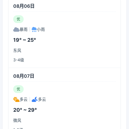
08月06日
优
暴雨
|
小雨
19° ~ 25°
东风
3-4级
08月07日
优
多云
|
多云
20° ~ 29°
微风