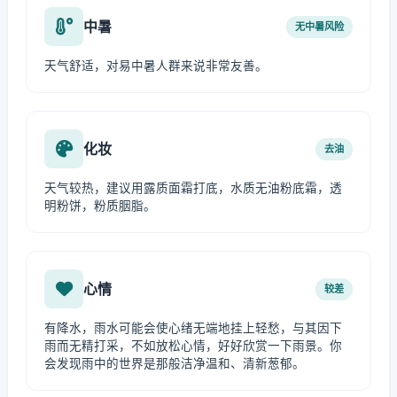
中暑
无中暑风险
天气舒适，对易中暑人群来说非常友善。
化妆
去油
天气较热，建议用露质面霜打底，水质无油粉底霜，透
明粉饼，粉质胭脂。
心情
较差
有降水，雨水可能会使心绪无端地挂上轻愁，与其因下
雨而无精打采，不如放松心情，好好欣赏一下雨景。你
会发现雨中的世界是那般洁净温和、清新葱郁。