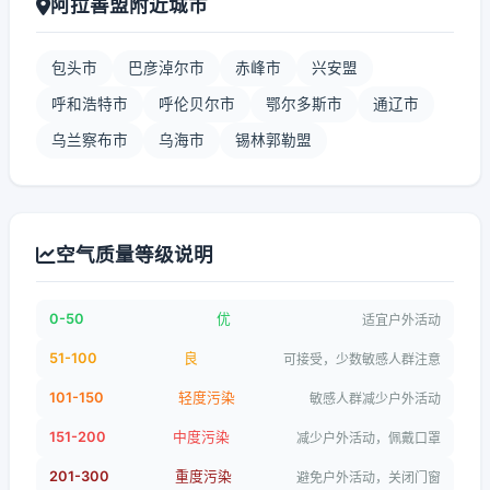
阿拉善盟附近城市
包头市
巴彦淖尔市
赤峰市
兴安盟
呼和浩特市
呼伦贝尔市
鄂尔多斯市
通辽市
乌兰察布市
乌海市
锡林郭勒盟
空气质量等级说明
0-50
优
适宜户外活动
51-100
良
可接受，少数敏感人群注意
101-150
轻度污染
敏感人群减少户外活动
151-200
中度污染
减少户外活动，佩戴口罩
201-300
重度污染
避免户外活动，关闭门窗