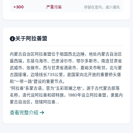
>300
严重污染
停留在室内，减少通风
关于阿拉善盟
内蒙古自治区阿拉善盟位于祖国西北边陲，地处内蒙古自治区
最西端，东接乌海市、巴彦淖尔市、鄂尔多斯市，南连甘肃省
武威市、张掖市，西与甘肃省酒泉市、嘉峪关市毗邻，北与蒙
古国接壤，边境线长735公里，是国家向北开放的重要桥头堡
和“一带一路”建设的重要节点。
“阿拉善”系蒙古语，意为“五彩斑斓之地”，源于古代蒙古部落
名称，清代设阿拉善和硕特旗，1980年设立阿拉善盟，隶属内
蒙古自治区，现辖阿拉善...
查看完整介绍