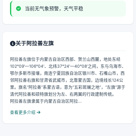
当前无气象预警，天气平稳
关于阿拉善左旗
阿拉善左旗位于内蒙古自治区西部、贺兰山西麓，地处东经
102°09′—106°04′、北纬37°24′—40°08′之间，东与乌海市、
鄂尔多斯市接壤，南连宁夏回族自治区银川市、石嘴山市，西
邻阿拉善右旗和甘肃省武威市，北靠蒙古国，边境线长124公
里。旗名“阿拉善”系蒙古语，意为“五彩斑斓之地”，“左旗”源于
清代阿拉善和硕特旗划分为左、右两翼的行政建制传统。
阿拉善左旗隶属于内蒙古自治区阿拉...
查看更多介绍