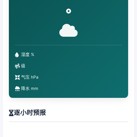
°
湿度 %
级
气压 hPa
降水 mm
逐小时预报