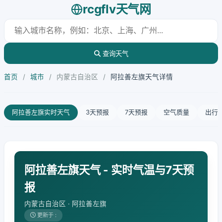
rcgflv天气网
查询天气
首页
/
城市
/
内蒙古自治区
/
阿拉善左旗天气详情
阿拉善左旗实时天气
3天预报
7天预报
空气质量
出行
阿拉善左旗天气 - 实时气温与7天预
报
内蒙古自治区 · 阿拉善左旗
更新于 :