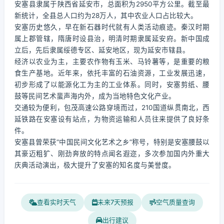
安塞县隶属于陕西省延安市，总面积为2950平方公里。截至最
新统计，全县总人口约为28万人，其中农业人口占比较大。
安塞历史悠久，早在新石器时代就有人类活动痕迹。秦汉时期
属上郡管辖，隋唐时设县治，明清时期隶属延安府。新中国成
立后，先后隶属绥德专区、延安地区，现为延安市辖县。
经济以农业为主，主要农作物有玉米、马铃薯等，是重要的粮
食生产基地。近年来，依托丰富的石油资源，工业发展迅速，
初步形成了以能源化工为主的工业体系。同时，安塞剪纸、腰
鼓等民间艺术蜚声海内外，成为当地特色文化产业。
交通较为便利，包茂高速公路穿境而过，210国道纵贯南北，西
延铁路在安塞设有站点，为物资运输和人员往来提供了良好条
件。
安塞县曾荣获“中国民间文化艺术之乡”称号，特别是安塞腰鼓以
其豪迈粗犷、刚劲奔放的特点闻名遐迩，多次参加国内外重大
庆典活动演出，极大提升了安塞的知名度与美誉度。
查看实时天气
未来7天预报
空气质量查询
出行建议