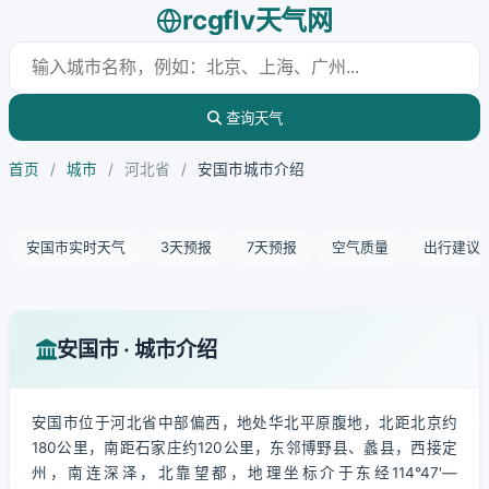
rcgflv天气网
查询天气
首页
/
城市
/
河北省
/
安国市城市介绍
安国市实时天气
3天预报
7天预报
空气质量
出行建议
安国市 · 城市介绍
安国市位于河北省中部偏西，地处华北平原腹地，北距北京约
180公里，南距石家庄约120公里，东邻博野县、蠡县，西接定
州，南连深泽，北靠望都，地理坐标介于东经114°47′—