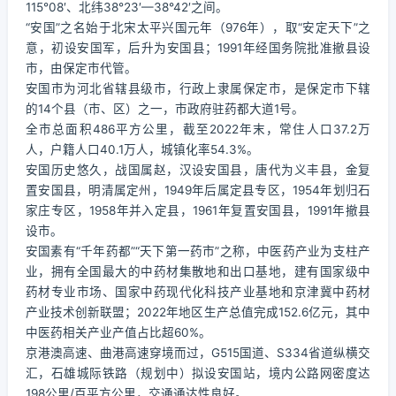
115°08′、北纬38°23′—38°42′之间。
“安国”之名始于北宋太平兴国元年（976年），取“安定天下”之
意，初设安国军，后升为安国县；1991年经国务院批准撤县设
市，由保定市代管。
安国市为河北省辖县级市，行政上隶属保定市，是保定市下辖
的14个县（市、区）之一，市政府驻药都大道1号。
全市总面积486平方公里，截至2022年末，常住人口37.2万
人，户籍人口40.1万人，城镇化率54.3%。
安国历史悠久，战国属赵，汉设安国县，唐代为义丰县，金复
置安国县，明清属定州，1949年后属定县专区，1954年划归石
家庄专区，1958年并入定县，1961年复置安国县，1991年撤县
设市。
安国素有“千年药都”“天下第一药市”之称，中医药产业为支柱产
业，拥有全国最大的中药材集散地和出口基地，建有国家级中
药材专业市场、国家中药现代化科技产业基地和京津冀中药材
产业技术创新联盟；2022年地区生产总值完成152.6亿元，其中
中医药相关产业产值占比超60%。
京港澳高速、曲港高速穿境而过，G515国道、S334省道纵横交
汇，石雄城际铁路（规划中）拟设安国站，境内公路网密度达
198公里/百平方公里，交通通达性良好。