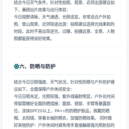
结合今日天气条件，针对性拍照、观景、近郊出游建议如
下，兼顾出片效果与出行体验：
今日视野清晰，天气通透，光照适宜，非常适合户外拍
照、登山观景、近郊短途出游：拍照建议选择光线柔和的
时段，此时不易出现逆光、过曝，拍摄远景、全景、人物
照都能获得良好效果。
六、防晒与防护
结合今日日照强度、天气状况，针对性防晒与户外防护建
议如下，全面保障户外休闲安全：
今日日照充足，光照较强，紫外线辐射明显，户外长时间
停留需做好全面防晒措施：面部、颈部、手臂等暴露部
位，涂抹SPF20以上、PA++的防晒护肤品，佩戴防晒
帽、太阳镜，穿着长袖防晒衣，加强防晒效果。 同时做
好其他防护：户外休闲时避免用手直接触碰强光照射后的