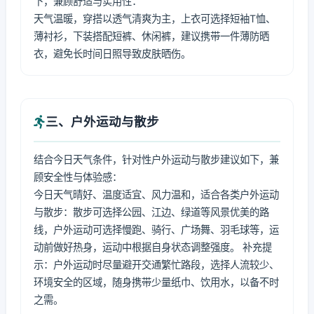
下，兼顾舒适与实用性：
天气温暖，穿搭以透气清爽为主，上衣可选择短袖T恤、
薄衬衫，下装搭配短裤、休闲裤，建议携带一件薄防晒
衣，避免长时间日照导致皮肤晒伤。
三、户外运动与散步
结合今日天气条件，针对性户外运动与散步建议如下，兼
顾安全性与体验感：
今日天气晴好、温度适宜、风力温和，适合各类户外运动
与散步：散步可选择公园、江边、绿道等风景优美的路
线，户外运动可选择慢跑、骑行、广场舞、羽毛球等，运
动前做好热身，运动中根据自身状态调整强度。 补充提
示：户外运动时尽量避开交通繁忙路段，选择人流较少、
环境安全的区域，随身携带少量纸巾、饮用水，以备不时
之需。