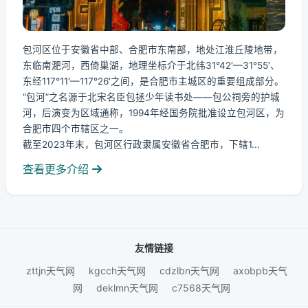
包河区位于安徽省中部、合肥市东南部，地处江淮丘陵地带，
东临南淝河，西倚巢湖，地理坐标介于北纬31°42′—31°55′、
东经117°11′—117°26′之间，是合肥市主城区的重要组成部分。
“包河”之名源于北宋名臣包拯少年读书处——包公祠旁的护城
河，后演变为区域通称，1994年经国务院批准设立包河区，为
合肥市四个市辖区之一。
截至2023年末，包河区行政隶属安徽省合肥市，下辖1...
查看更多介绍
友情链接
zttjn天气网
kgcch天气网
cdzlbn天气网
axobpb天气
网
deklmn天气网
c7568天气网