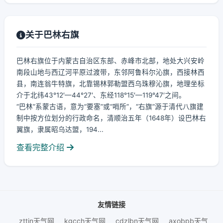
关于巴林右旗
巴林右旗位于内蒙古自治区东部、赤峰市北部，地处大兴安岭
南段山地与西辽河平原过渡带，东邻阿鲁科尔沁旗，西接林西
县，南连翁牛特旗，北靠锡林郭勒盟西乌珠穆沁旗，地理坐标
介于北纬43°12′—44°27′、东经118°15′—119°47′之间。
“巴林”系蒙古语，意为“要塞”或“哨所”，“右旗”源于清代八旗建
制中按方位划分的行政命名，清顺治五年（1648年）设巴林右
翼旗，隶属昭乌达盟，194...
查看完整介绍
友情链接
zttjn天气网
kgcch天气网
cdzlbn天气网
axobpb天气