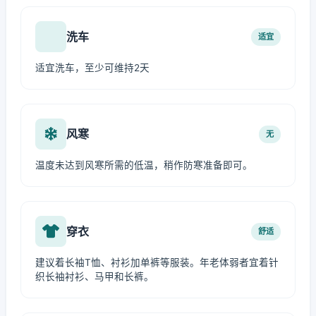
洗车
适宜
适宜洗车，至少可维持2天
风寒
无
温度未达到风寒所需的低温，稍作防寒准备即可。
穿衣
舒适
建议着长袖T恤、衬衫加单裤等服装。年老体弱者宜着针
织长袖衬衫、马甲和长裤。