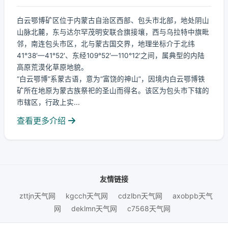
白云鄂博矿区位于内蒙古自治区西部、包头市北部，地处阴山
山脉北麓，东与达尔罕茂明安联合旗接壤，西与乌拉特中旗毗
邻，南连包头市区，北与蒙古国交界，地理坐标介于北纬
41°38′—41°52′、东经109°52′—110°12′之间，属典型的内陆
高原荒漠化草原地貌。
“白云鄂博”系蒙古语，意为“富饶的神山”，因境内白云鄂博铁
矿所在地原为蒙古族祭祀的圣山而得名。该区为包头市下辖的
市辖区，行政上实...
查看更多介绍
友情链接
zttjn天气网
kgcch天气网
cdzlbn天气网
axobpb天气
网
deklmn天气网
c7568天气网