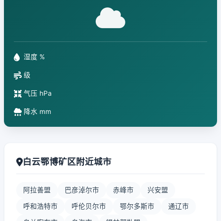
湿度 %
级
气压 hPa
降水 mm
白云鄂博矿区附近城市
阿拉善盟
巴彦淖尔市
赤峰市
兴安盟
呼和浩特市
呼伦贝尔市
鄂尔多斯市
通辽市