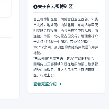
关于白云鄂博矿区
白云鄂博矿区位于内蒙古自治区西部、包头
市北部，地处阴山山脉北麓，东与达尔罕茂
明安联合旗接壤，西与乌拉特中旗毗邻，南
连包头市区，北与蒙古国交界，地理坐标介
于北纬41°38′—41°52′、东经109°52′—
110°12′之间，属典型的内陆高原荒漠化草原
地貌。
“白云鄂博”系蒙古语，意为“富饶的神山”，
因境内白云鄂博铁矿所在地原为蒙古族祭祀
的圣山而得名。该区为包头市下辖的市辖
区，行政上实...
查看完整介绍