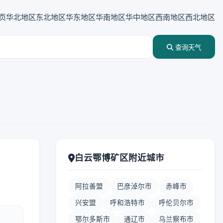
页
华北地区
东北地区
华东地区
华南地区
华中地区
西南地区
西北地区
查询天气
白云鄂博矿区附近城市
阿拉善盟
巴彦淖尔市
赤峰市
兴安盟
呼和浩特市
呼伦贝尔市
鄂尔多斯市
通辽市
乌兰察布市