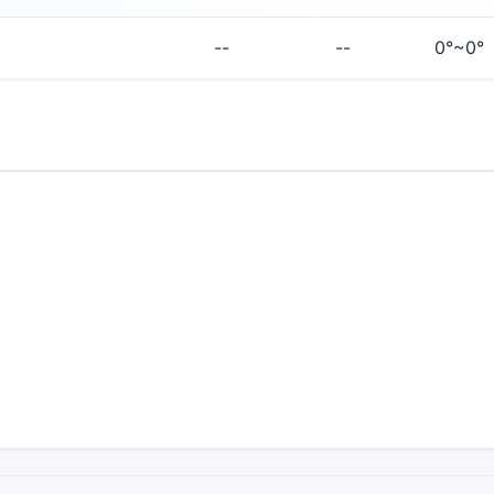
--
--
0°~0°