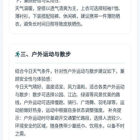
下，兼顾舒适与实用性：
天气温暖，穿搭以透气清爽为主，上衣可选择短袖T恤、
薄衬衫，下装搭配短裤、休闲裤，建议携带一件薄防晒
衣，避免长时间日照导致皮肤晒伤。
三、户外运动与散步
结合今日天气条件，针对性户外运动与散步建议如下，兼
顾安全性与体验感：
今日天气晴好、温度适宜、风力温和，适合各类户外运动
与散步：散步可选择公园、江边、绿道等风景优美的路
线，户外运动可选择慢跑、骑行、广场舞、羽毛球等，运
动前做好热身，运动中根据自身状态调整强度。 补充提
示：户外运动时尽量避开交通繁忙路段，选择人流较少、
环境安全的区域，随身携带少量纸巾、饮用水，以备不时
之需。