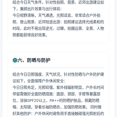
结合今日天气条件，针对性拍照、观景、近郊出游建议如
下，兼顾出片效果与出行体验：
今日视野清晰，天气通透，光照适宜，非常适合户外拍
照、登山观景、近郊短途出游：拍照建议选择光线柔和的
时段，此时不易出现逆光、过曝，拍摄远景、全景、人物
照都能获得良好效果。
六、防晒与防护
结合今日日照强度、天气状况，针对性防晒与户外防护建
议如下，全面保障户外休闲安全：
今日日照充足，光照较强，紫外线辐射明显，户外长时间
停留需做好全面防晒措施：面部、颈部、手臂等暴露部
位，涂抹SPF20以上、PA++的防晒护肤品，佩戴防晒
帽、太阳镜，穿着长袖防晒衣，加强防晒效果。 同时做
好其他防护：户外休闲时避免用手直接触碰强光照射后的