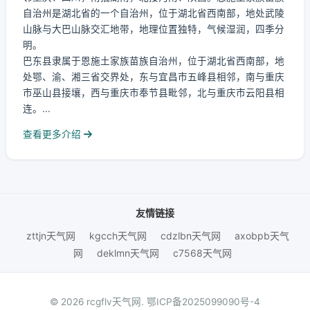
自治州是湖北省的一个自治州，位于湖北省西南部，地处武陵
山脉与大巴山脉交汇地带，地理位置独特，气候湿润，四季分
明。
巴东县隶属于恩施土家族苗族自治州，位于湖北省西南部，地
处鄂、渝、湘三省交界处，东与宜昌市五峰县相邻，南与重庆
市巫山县接壤，西与重庆市奉节县毗邻，北与重庆市云阳县相
连。...
查看更多介绍
友情链接
zttjn天气网
kgcch天气网
cdzlbn天气网
axobpb天气
网
deklmn天气网
c7568天气网
© 2026 rcgflv天气网.
鄂ICP备2025099090号-4