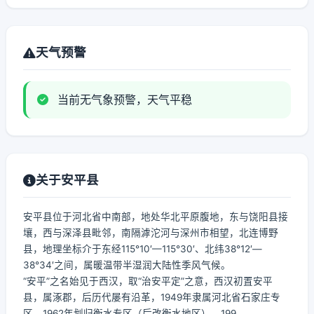
天气预警
当前无气象预警，天气平稳
关于安平县
安平县位于河北省中南部，地处华北平原腹地，东与饶阳县接
壤，西与深泽县毗邻，南隔滹沱河与深州市相望，北连博野
县，地理坐标介于东经115°10′—115°30′、北纬38°12′—
38°34′之间，属暖温带半湿润大陆性季风气候。
“安平”之名始见于西汉，取“治安平定”之意，西汉初置安平
县，属涿郡，后历代屡有沿革，1949年隶属河北省石家庄专
区，1962年划归衡水专区（后改衡水地区），199...