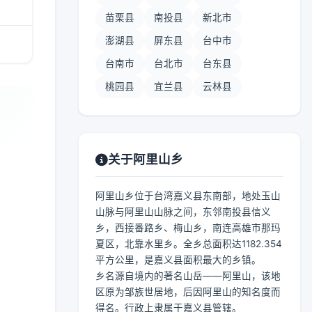
苗栗县
南投县
新北市
澎湖县
屏东县
台中市
台南市
台北市
台东县
桃园县
宜兰县
云林县
关于阿里山乡
阿里山乡位于台湾嘉义县东南部，地处玉山
山脉与阿里山山脉之间，东邻南投县信义
乡，西接番路乡、梅山乡，南连高雄市那玛
夏区，北靠水里乡。全乡总面积达1182.354
平方公里，是嘉义县面积最大的乡镇。
乡名源自境内的著名山岳——阿里山，该地
区原为邹族世居地，后因阿里山的知名度而
得名。行政上隶属于嘉义县管辖。