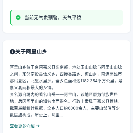
当前无气象预警，天气平稳
关于阿里山乡
阿里山乡位于台湾嘉义县东南部，地处玉山山脉与阿里山山脉
之间，东邻南投县信义乡，西接番路乡、梅山乡，南连高雄市
那玛夏区，北靠水里乡。全乡总面积达1182.354平方公里，是
嘉义县面积最大的乡镇。
乡名源自境内的著名山岳——阿里山，该地区原为邹族世居
地，后因阿里山的知名度而得名。行政上隶属于嘉义县管辖。
截至最新统计数据，全乡人口约6000余人，主要由邹族等少
数民族构成。历史上，阿里...
查看更多介绍