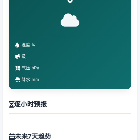
°
湿度 %
级
气压 hPa
降水 mm
逐小时预报
未来7天趋势