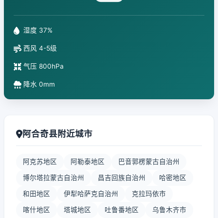
湿度 37%
西风 4-5级
气压 800hPa
降水 0mm
阿合奇县附近城市
阿克苏地区
阿勒泰地区
巴音郭楞蒙古自治州
博尔塔拉蒙古自治州
昌吉回族自治州
哈密地区
和田地区
伊犁哈萨克自治州
克拉玛依市
喀什地区
塔城地区
吐鲁番地区
乌鲁木齐市