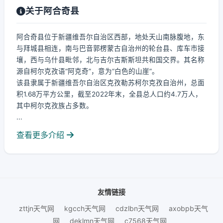
关于阿合奇县
阿合奇县位于新疆维吾尔自治区西部，地处天山南脉腹地，东
与拜城县相连，南与巴音郭楞蒙古自治州的轮台县、库车市接
壤，西与乌什县毗邻，北与吉尔吉斯斯坦共和国交界。其名称
源自柯尔克孜语“阿克奇”，意为“白色的山崖”。
该县隶属于新疆维吾尔自治区克孜勒苏柯尔克孜自治州，总面
积1.68万平方公里，截至2022年末，全县总人口约4.7万人，
其中柯尔克孜族占多数。
...
查看更多介绍
友情链接
zttjn天气网
kgcch天气网
cdzlbn天气网
axobpb天气
网
deklmn天气网
c7568天气网