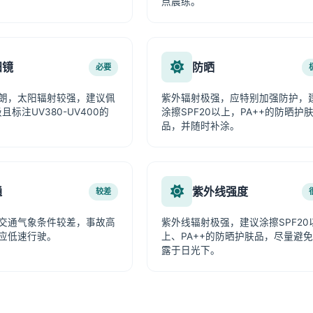
点晨练。
阳镜
防晒
必要
朗，太阳辐射较强，建议佩
紫外辐射极强，应特别加强防护，
且标注UV380-UV400的
涂擦SPF20以上，PA++的防晒护
品，并随时补涂。
通
紫外线强度
较差
交通气象条件较差，事故高
紫外线辐射极强，建议涂擦SPF20
应低速行驶。
上、PA++的防晒护肤品，尽量避
露于日光下。