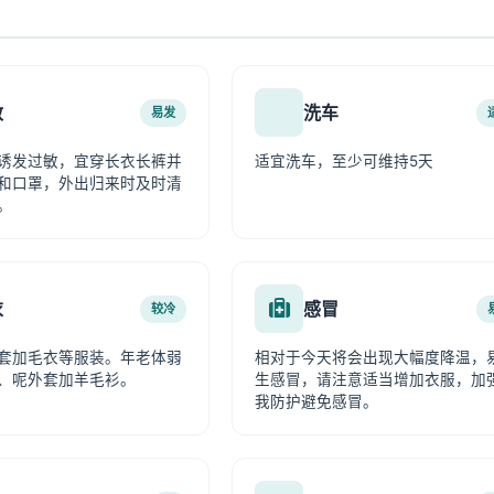
敏
洗车
易发
诱发过敏，宜穿长衣长裤并
适宜洗车，至少可维持5天
和口罩，外出归来时及时清
。
衣
感冒
较冷
套加毛衣等服装。年老体弱
相对于今天将会出现大幅度降温，
、呢外套加羊毛衫。
生感冒，请注意适当增加衣服，加
我防护避免感冒。