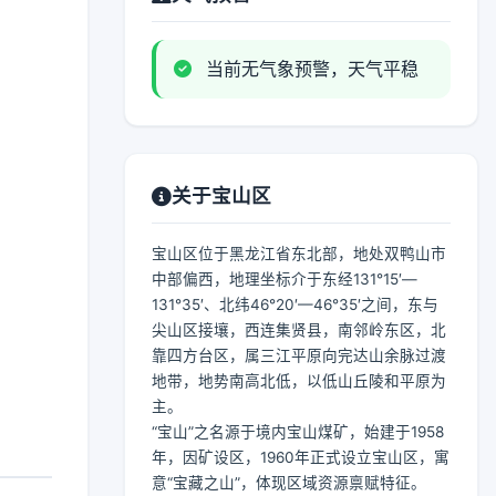
当前无气象预警，天气平稳
关于宝山区
宝山区位于黑龙江省东北部，地处双鸭山市
中部偏西，地理坐标介于东经131°15′—
131°35′、北纬46°20′—46°35′之间，东与
尖山区接壤，西连集贤县，南邻岭东区，北
靠四方台区，属三江平原向完达山余脉过渡
地带，地势南高北低，以低山丘陵和平原为
主。
“宝山”之名源于境内宝山煤矿，始建于1958
年，因矿设区，1960年正式设立宝山区，寓
意“宝藏之山”，体现区域资源禀赋特征。