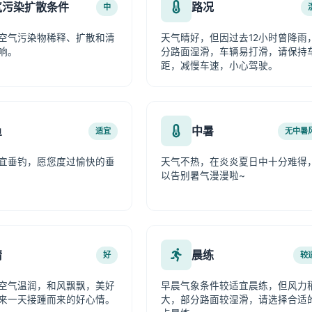
气污染扩散条件
路况
中
空气污染物稀释、扩散和清
天气晴好，但因过去12小时曾降雨
响。
分路面湿滑，车辆易打滑，请保持
距，减慢车速，小心驾驶。
鱼
中暑
适宜
无中暑
宜垂钓，愿您度过愉快的垂
天气不热，在炎炎夏日中十分难得
以告别暑气漫漫啦~
情
晨练
好
较
空气温润，和风飘飘，美好
早晨气象条件较适宜晨练，但风力
来一天接踵而来的好心情。
大，部分路面较湿滑，请选择合适