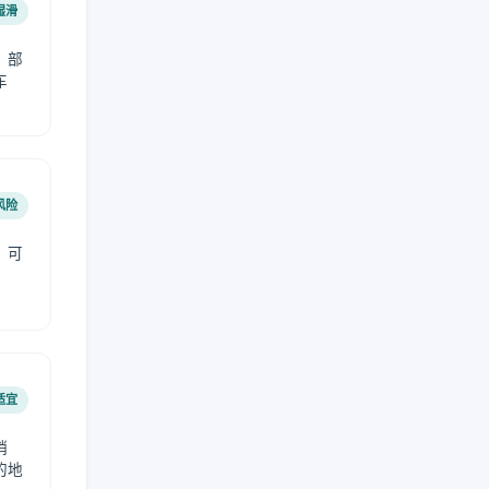
湿滑
，部
车
风险
，可
适宜
稍
的地