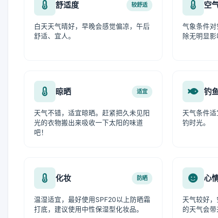
舒适度
空
较舒适
白天天气晴好，早晚会感觉偏凉，午后
气象条件对
舒适、宜人。
除无明显影
晾晒
钓
适宜
天气不错，适宜晾晒。赶紧把久未见阳
天气条件适
光的衣物搬出来吸收一下太阳的味道
钓时光。
吧！
化妆
心
防晒
温湿适宜，最好使用SPF20以上防晒霜
天气较好，
打底，建议使用中性保湿型化妆品。
的天气会带