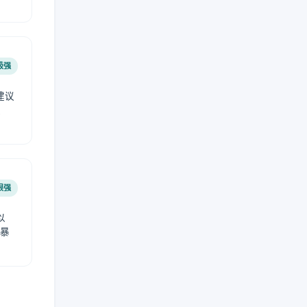
极强
建议
肤
很强
以
免暴