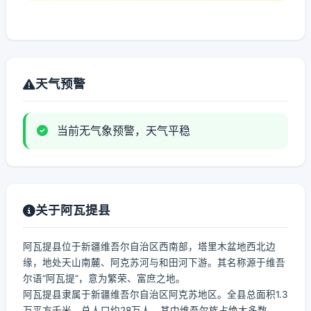
天气预警
当前无气象预警，天气平稳
关于阿瓦提县
阿瓦提县位于新疆维吾尔自治区西南部，塔里木盆地西北边
缘，地处天山南麓、阿克苏河与和田河下游。其名称源于维吾
尔语“阿瓦提”，意为繁荣、富庶之地。
阿瓦提县隶属于新疆维吾尔自治区阿克苏地区。全县总面积1.3
万平方千米，总人口约28万人，其中维吾尔族占绝大多数。