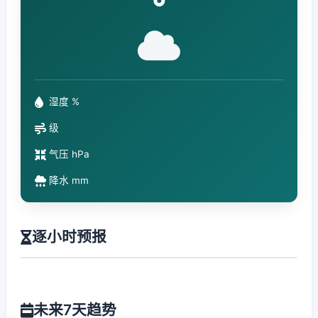
°
湿度 %
级
气压 hPa
降水 mm
逐小时预报
未来7天趋势