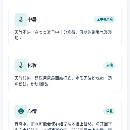
中暑
无中暑风险
天气不热，在炎炎夏日中十分难得，可以告别暑气漫漫
啦~
化妆
去油
天气较热，建议用露质面霜打底，水质无油粉底霜，透
明粉饼，粉质胭脂。
心情
较差
有降水，雨水可能会使心绪无端地挂上轻愁，与其因下
雨而无精打采，不如放松心情，好好欣赏一下雨景。你