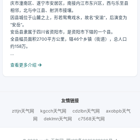
庆市潼南区、遂宁市安居区，南接内江市东兴区，西与乐至县
相邻，北与中江县、射洪市接壤。
因县城位于山麓之上，形若鸳鸯戏水，故名“安渝”，后演变为
“安岳”。
安岳县隶属于四川省资阳市，是资阳市下辖的一个县。
全县幅员面积2700平方公里，辖46个乡镇（街道），总人口
约158万。
...
查看更多介绍
友情链接
zttjn天气网
kgcch天气网
cdzlbn天气网
axobpb天气
网
deklmn天气网
c7568天气网