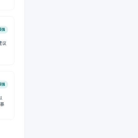
极强
建议
肤
很强
以
免暴