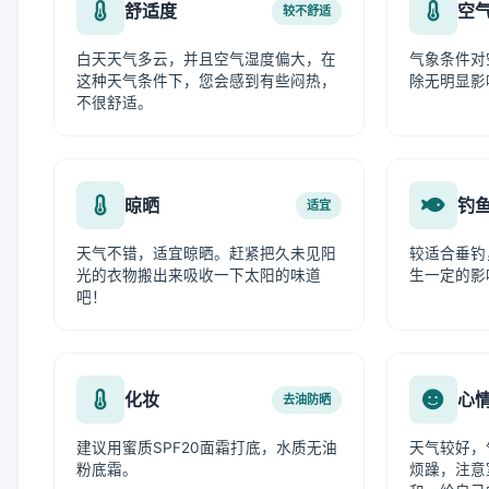
舒适度
空
较不舒适
白天天气多云，并且空气湿度偏大，在
气象条件对
这种天气条件下，您会感到有些闷热，
除无明显影
不很舒适。
晾晒
钓
适宜
天气不错，适宜晾晒。赶紧把久未见阳
较适合垂钓
光的衣物搬出来吸收一下太阳的味道
生一定的影
吧！
化妆
心
去油防晒
建议用蜜质SPF20面霜打底，水质无油
天气较好，
粉底霜。
烦躁，注意