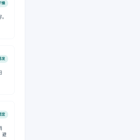
干燥
好。
易发
阳
适宜
稍
，避