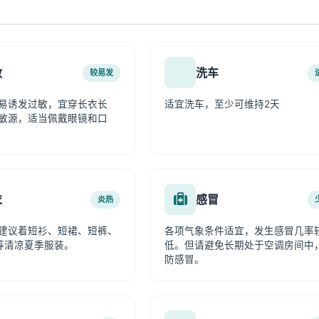
敏
洗车
较易发
易诱发过敏，宜穿长衣长
适宜洗车，至少可维持2天
敏源，适当佩戴眼镜和口
衣
感冒
炎热
建议着短衫、短裙、短裤、
各项气象条件适宜，发生感冒几率
等清凉夏季服装。
低。但请避免长期处于空调房间中
防感冒。