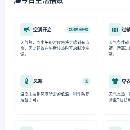
今日生活指数
空调开启
过
部分时间开启
天气热，到中午的时候您将会感到有点
天气条件较
热，因此建议在午后较热时开启制冷空
裤，远离过
调。
罩。
风寒
穿
无
温度未达到风寒所需的低温，稍作防寒
天气炎热，
准备即可。
薄型T恤衫