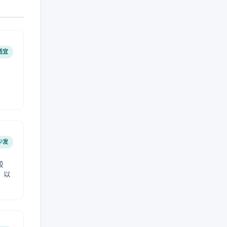
适宜
少发
较
，以