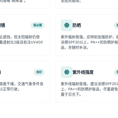
的情绪“降降温”。
免迎风锻炼。
阳镜
防晒
很必要
云遮挡，但太阳辐射仍很
紫外辐射极强，应特别加强防护，
戴透射比2级且标注UV400
涂擦SPF20以上，PA++的防晒护
品，并随时补涂。
通
紫外线强度
良好
路面干燥，交通气象条件良
紫外线辐射极强，建议涂擦SPF20
以正常行驶。
上、PA++的防晒护肤品，尽量避
露于日光下。