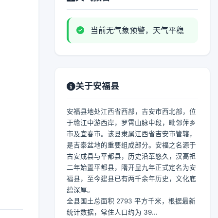
当前无气象预警，天气平稳
关于安福县
安福县地处江西省西部，吉安市西北部，位
于赣江中游西岸，罗霄山脉中段，毗邻萍乡
市及宜春市。该县隶属江西省吉安市管辖，
是吉泰盆地的重要组成部分。安福之名源于
古安成县与平都县，历史沿革悠久，汉高祖
二年始置平都县，隋开皇九年正式定名为安
福县，至今建县已有两千余年历史，文化底
蕴深厚。
全县国土总面积 2793 平方千米，根据最新
统计数据，常住人口约为 39...