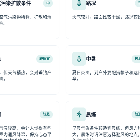
气污染扩散条件
路况
中
空气污染物稀释、扩散和清
天气较好，路面比较干燥，路况较
响。
鱼
中暑
较适宜
较
，但天气稍热，会对垂钓产
夏日炎炎，到户外要配搭帽子和遮
响。
伞。
情
晨练
较差
较
气温较高，会让人觉得有些
早晨气象条件较适宜晨练，但风力
室内通风降温，保持心态平
大，晨练时请注意选择避风的地点